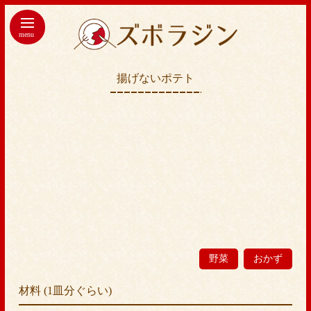
menu
揚げないポテト
野菜
おかず
材料 (1皿分ぐらい)